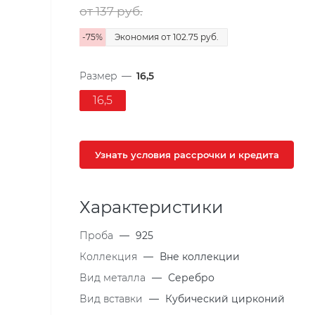
от 137
руб.
-
75
%
Экономия
от 102.75
руб.
Размер
—
16,5
16,5
Узнать условия рассрочки и кредита
Характеристики
Проба
—
925
Коллекция
—
Вне коллекции
Вид металла
—
Серебро
Вид вставки
—
Кубический цирконий