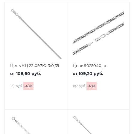
Цепь НЦ 22-097Ю-3/0,35
Цепь 9025040_р
от
108,60 руб.
от
109,20 руб.
181 руб.
182 руб.
-
40
%
-
40
%