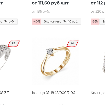
шт
от 111,60
руб.
/шт
от 112
от 186
руб.
от 320
р
я
от 74
руб.
-
40
%
Экономия
от 74,40
руб.
-
65
%
Э
48.ZZ
Кольцо 01-1845/000Б-06
Кольцо 