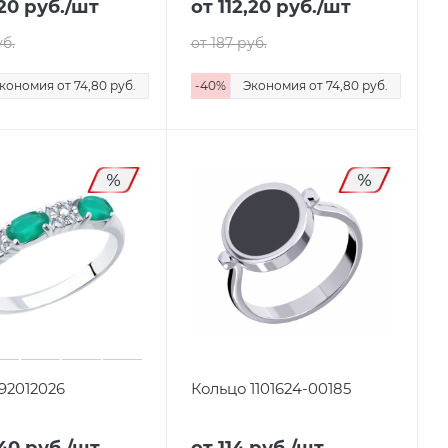
,20
руб.
/шт
от 112,20
руб.
/шт
б.
от 187
руб.
кономия
от 74,80
руб.
-
40
%
Экономия
от 74,80
руб.
92012026
Кольцо 1101624-00185
,40
руб.
/шт
от 114
руб.
/шт