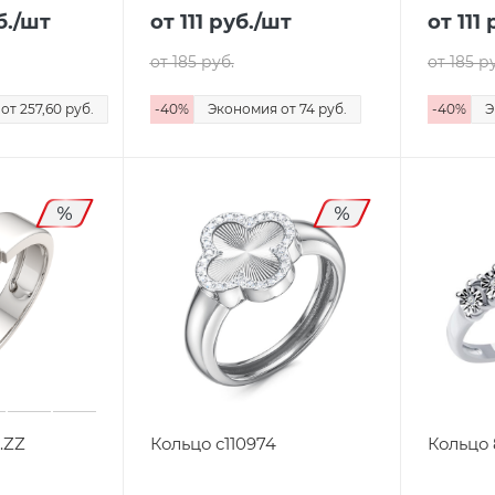
б.
/шт
от 111
руб.
/шт
от 111
р
от 185
руб.
от 185
ру
я
от 257,60
руб.
-
40
%
Экономия
от 74
руб.
-
40
%
Э
.ZZ
Кольцо с110974
Кольцо