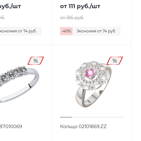
уб.
/шт
от 111
руб.
/шт
б.
от 185
руб.
кономия
от 74
руб.
-
40
%
Экономия
от 74
руб.
 87010069
Кольцо 02101869.ZZ