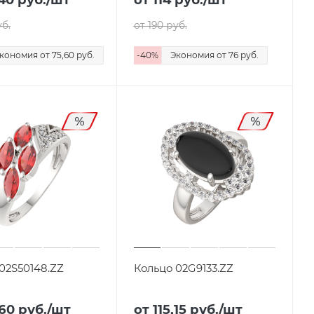
б.
от 190
руб.
кономия
от 75,60
руб.
-
40
%
Экономия
от 76
руб.
02S50148.ZZ
Кольцо 02G9133.ZZ
,60
руб.
/шт
от 115,15
руб.
/шт