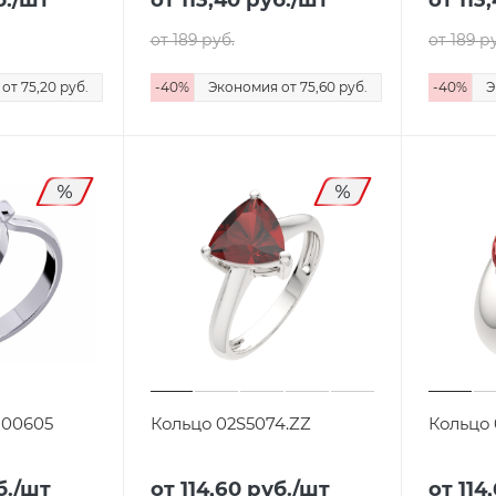
от 189
руб.
от 189
ру
я
от 75,20
руб.
-
40
%
Экономия
от 75,60
руб.
-
40
%
Э
-00605
Кольцо 02S5074.ZZ
Кольцо 
б.
/шт
от 114,60
руб.
/шт
от 114