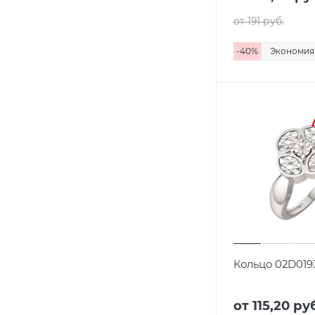
от 191
руб.
-
40
%
Экономи
Кольцо 02D019
от 115,20
руб