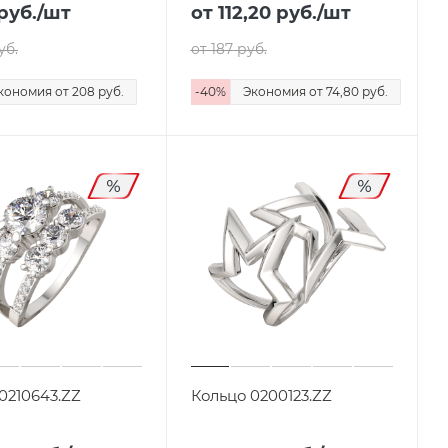
руб.
/шт
от 112,20
руб.
/шт
уб.
от 187
руб.
кономия
от 208
руб.
-
40
%
Экономия
от 74,80
руб.
0210643.ZZ
Кольцо 0200123.ZZ