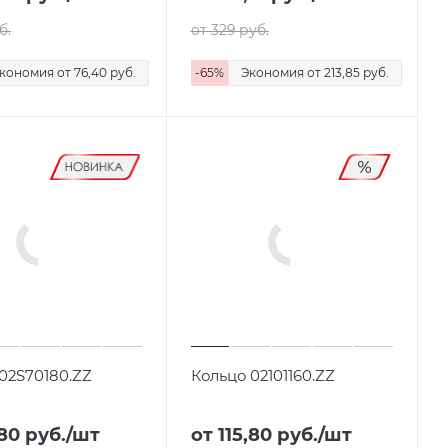
б.
от 329
руб.
кономия
от 76,40
руб.
-
65
%
Экономия
от 213,85
руб.
02S70180.ZZ
Кольцо 02101160.ZZ
,80
руб.
/шт
от 115,80
руб.
/шт