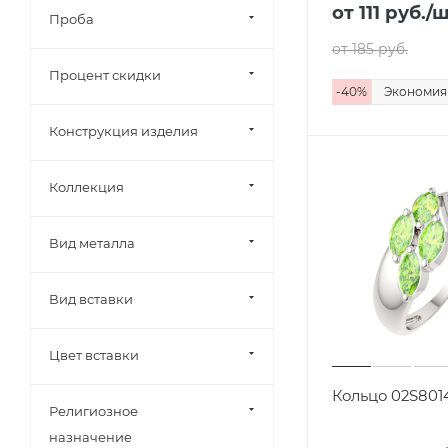
от 111
руб.
/
Проба
от 185
руб.
Процент скидки
-
40
%
Экономи
Конструкция изделия
Коллекция
Вид металла
Вид вставки
Цвет вставки
Кольцо 02S801
Религиозное
назначение