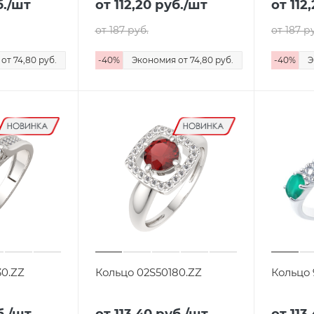
.
/шт
от 112,20
руб.
/шт
от 112
от 187
руб.
от 187
ру
я
от 74,80
руб.
-
40
%
Экономия
от 74,80
руб.
-
40
%
Э
30.ZZ
Кольцо 02S50180.ZZ
Кольцо 
.
/шт
от 113,40
руб.
/шт
от 113