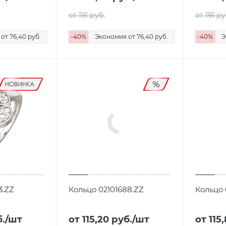
от 191
руб.
от 191
ру
я
от 76,40
руб.
-
40
%
Экономия
от 76,40
руб.
-
40
%
Э
3.ZZ
Кольцо 02101688.ZZ
Кольцо 
.
/шт
от 115,20
руб.
/шт
от 115