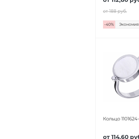
от 188
руб.
-
40
%
Экономи
Кольцо 1101624
от 114,60
ру