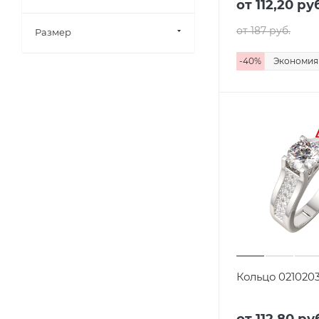
от 112,20
руб
от 187
руб.
Размер
-
40
%
Экономи
Кольцо 021020
от 112,80
руб