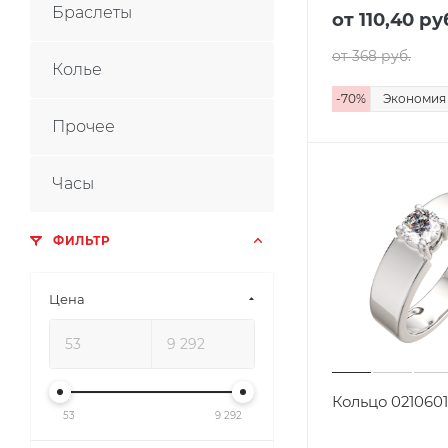
Браслеты
от 110,40
ру
от 368
руб.
Колье
-
70
%
Экономи
Прочее
Часы
ФИЛЬТР
Цена
Кольцо 0210601
53
9 292